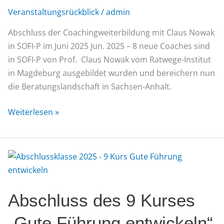
im
Veranstaltungsrückblick
/
admin
Juni
Abschluss der Coachingweiterbildung mit Claus Nowak
2025
in SOFI-P im Juni 2025​ Jun. 2025 – 8 neue Coaches sind
in SOFI-P von Prof. Claus Nowak vom Ratwege-Institut
in Magdeburg ausgebildet wurden und bereichern nun
die Beratungslandschaft in Sachsen-Anhalt.
Weiterlesen »
Abschluss
des
9
Abschluss des 9 Kurses
Kurses
„Gute
„Gute Führung entwickeln“
Führung