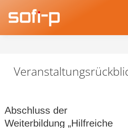
Veranstaltungsrückbli
Abschluss
Abschluss der
der
Weiterbildung
Weiterbildung „Hilfreiche
„Hilfreiche