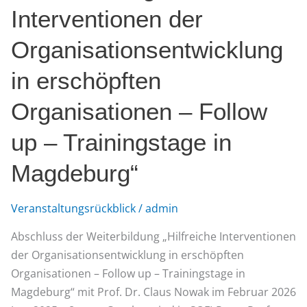
Interventionen
Interventionen der
der
Organisationsentwicklung
Organisationsentwicklung
in
in erschöpften
erschöpften
Organisationen
Organisationen – Follow
–
up – Trainingstage in
Follow
up
Magdeburg“
–
Trainingstage
Veranstaltungsrückblick
/
admin
in
Magdeburg“
Abschluss der Weiterbildung „Hilfreiche Interventionen
der Organisationsentwicklung in erschöpften
Organisationen – Follow up – Trainingstage in
Magdeburg“ mit Prof. Dr. Claus Nowak im Februar 2026