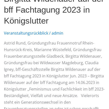
auf
bff Fachtagung 2023 in
der
bff
Königslutter
Fachtagung
2023
Veranstaltungsrückblick
/
admin
in
Königslutter
Astrid Rund, Gründungsfrau Frauennotruf Rhein-
Hunsrück-Kreis, Marianne Wüstefeld, Gründungsfrau
Frauenberatungsstelle Gladbeck, Birgitta Wildenauer,
Gründungsfrau bei Wildwasser Magdeburg, Claudia
Igney, bff-Geschäftsstelle Birgitta Wildenauer auf der
bff Fachtagung 2023 in Königslutter Jun. 2023 – Birgitta
Wildenauer auf der bff Fachtagung am 14.06.2023 in
Königslutter „Feminismus und Fachlichkeit im bff 2023-
Beständigkeit, Vielfalt und neue Ansätze. Vielerorts
steht ein Generationswechsel in den
Frauenberatungsstellen an oder ist schon geschafft.