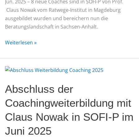
Jun. 2025 – 8 neue Coaches sind in SOFI-P von Prof.
Claus Nowak vom Ratwege-Institut in Magdeburg
ausgebildet wurden und bereichern nun die
Beratungslandschaft in Sachsen-Anhalt.
Weiterlesen »
Abschluss
der
Abschluss der
Coachingweiterbildung
mit
Coachingweiterbildung mit
Claus
Nowak
Claus Nowak in SOFI-P im
in
Juni 2025
SOFI-
P